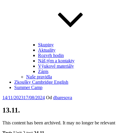
Skupiny
Aktuality
Rozvrh hodin
Náš tým a kontakty
Výukové materiály
Zápis
Naše pravidla
Zkoušky Cambridge English
Summer Camp
Publikováno
14/11/2023
17/08/2024
Od
dbaresova
13.11.
This content has been archived. It may no longer be relevant
Test:
Unit 2 test
24.11.