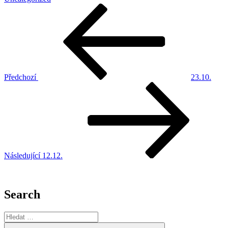
Navigace
Předchozí
příspěvek
pro
příspěvek
Předchozí
23.10.
Následující
příspěvek
Následující
12.12.
Search
Hledat:
Hledání