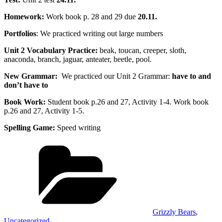
Homework:
Work book p. 28 and 29 due
20.11.
Portfolios
: We practiced writing out large numbers
Unit 2 Vocabulary Practice:
beak, toucan, creeper, sloth,
anaconda, branch, jaguar, anteater, beetle, pool.
New Grammar:
We practiced our Unit 2 Grammar:
have to and
don’t have to
Book Work:
Student book p.26 and 27, Activity 1-4. Work book
p.26 and 27, Activity 1-5.
Spelling Game:
Speed writing
Rubriky
Grizzly Bears
,
Uncategorized