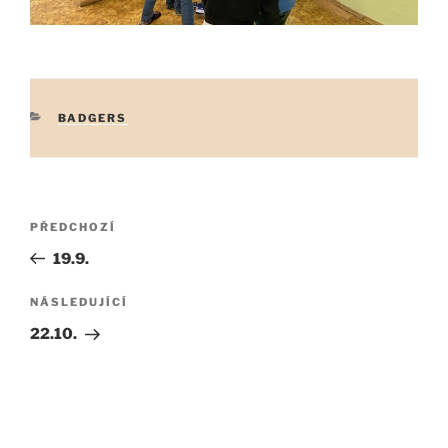
RUBRIKY
BADGERS
Navigace
Předchozí
PŘEDCHOZÍ
pro
příspěvek
19.9.
příspěvek
Následující
NÁSLEDUJÍCÍ
příspěvek
22.10.