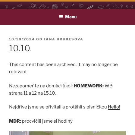
Přejít
LEAP
Life Long English Achievement Project
k
Menu
obsahu
webu
PUBLIKOVÁNO
10/10/2024
OD
JANA HRUBESOVA
10.10.
This content has been archived. It may no longer be
relevant
Nezapomeňte na domácí úkol:
HOMEWORK:
WB:
strana 11 a 12 na 15.10.
Nejdříve jsme se přivítali a protáhli s písničkou
Hello!
MDR:
procvičili jsme si hodiny