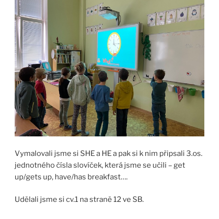
Vymalovali jsme si SHE a HE a pak si k nim připsali 3.os.
jednotného čísla slovíček, která jsme se učili – get
up/gets up, have/has breakfast….
Udělali jsme si cv.1 na straně 12 ve SB.