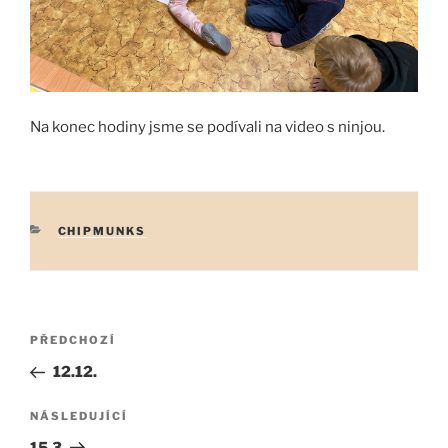
Na konec hodiny jsme se podívali na video s ninjou.
RUBRIKY
CHIPMUNKS
Navigace
Předchozí
PŘEDCHOZÍ
pro
příspěvek
12.12.
příspěvek
Následující
NÁSLEDUJÍCÍ
příspěvek
15.3