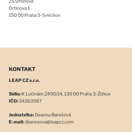
ZŠ Drtinova
Drtinova 1
150 00 Praha 5-Smíchov
KONTAKT
LEAP CZ s.r.o.
Sídlo:
K Lučinám 2490/14, 130 00 Praha 3-Žižkov
IČO:
24263567
Jednatelka:
Deanna Barešová
E-mail:
dbaresova@leapcz.com