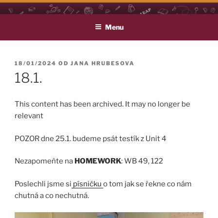
Přejít
LEAP
Life Long English Achievement Project
k
Menu
obsahu
webu
PUBLIKOVÁNO
18/01/2024
OD
JANA HRUBESOVA
18.1.
This content has been archived. It may no longer be
relevant
POZOR dne 25.1. budeme psát testík z Unit 4
Nezapomeňte na
HOMEWORK
: WB 49, 122
Poslechli jsme si
písničku
o tom jak se řekne co nám
chutná a co nechutná.