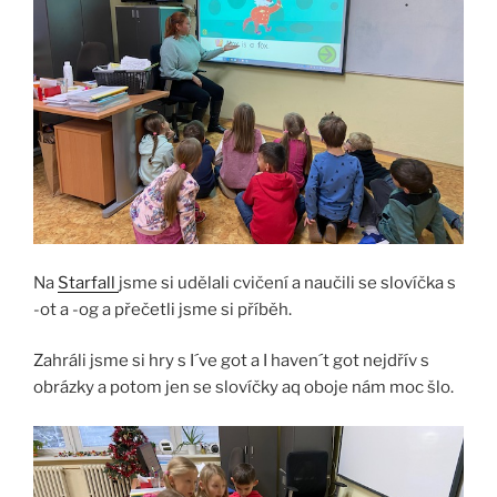
Na
Starfall
jsme si udělali cvičení a naučili se slovíčka s
-ot a -og a přečetli jsme si příběh.
Zahráli jsme si hry s I´ve got a I haven´t got nejdřív s
obrázky a potom jen se slovíčky aq oboje nám moc šlo.