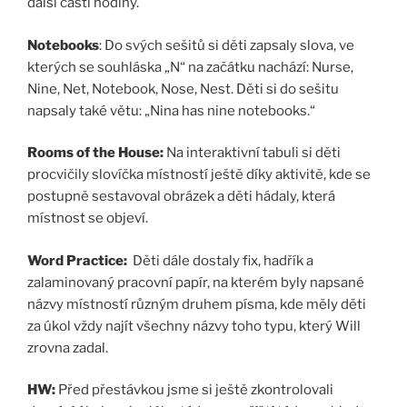
další části hodiny.
Notebooks
: Do svých sešitů si děti zapsaly slova, ve
kterých se souhláska „N“ na začátku nachází: Nurse,
Nine, Net, Notebook, Nose, Nest. Děti si do sešitu
napsaly také větu: „Nina has nine notebooks.“
Rooms of the House:
Na interaktivní tabuli si děti
procvičily slovíčka místností ještě díky aktivitě, kde se
postupně sestavoval obrázek a děti hádaly, která
místnost se objeví.
Word Practice:
Děti dále dostaly fix, hadřík a
zalaminovaný pracovní papír, na kterém byly napsané
názvy místností různým druhem písma, kde měly děti
za úkol vždy najít všechny názvy toho typu, který Will
zrovna zadal.
HW:
Před přestávkou
jsme si ještě zkontrolovali