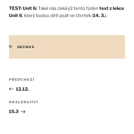
TEST: Unit 6:
Také nás čeká již tento týden
test z lekce
Unit 6
, který budou děti psát ve čtvrtek (
14. 3.
).
RUBRIKY
GECKOS
Navigace
Předchozí
PŘEDCHOZÍ
pro
příspěvek
12.12.
příspěvek
Následující
NÁSLEDUJÍCÍ
příspěvek
15.3