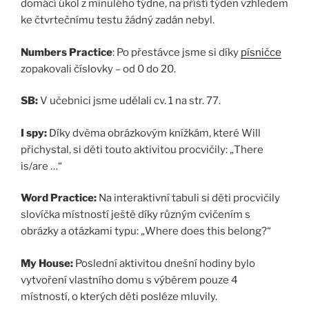
domácí úkol z minulého týdne, na příští týden vzhledem
ke čtvrtečnímu testu žádný zadán nebyl.
Numbers Practice
: Po přestávce jsme si díky
písničce
zopakovali číslovky – od 0 do 20.
SB:
V učebnici jsme udělali cv. 1 na str. 77.
I spy:
Díky dvěma obrázkovým knížkám, které Will
přichystal, si děti touto aktivitou procvičily: „There
is/are …“
Word Practice:
Na interaktivní tabuli si děti procvičily
slovíčka místností ještě díky různým cvičením s
obrázky a otázkami typu: „Where does this belong?“
My House:
Poslední aktivitou dnešní hodiny bylo
vytvoření vlastního domu s výběrem pouze 4
místností, o kterých děti posléze mluvily.