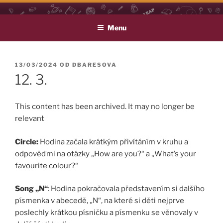
Přejít
LEAP
Life Long English Achievement Project
k
Menu
obsahu
webu
PUBLIKOVÁNO
13/03/2024
OD
DBARESOVA
12. 3.
This content has been archived. It may no longer be
relevant
Circle:
Hodina začala krátkým přivítáním v kruhu a
odpověďmi na otázky „How are you?“ a „What’s your
favourite colour?“
Song
„N“
: Hodina pokračovala představením si dalšího
písmenka v abecedě, „N“, na které si děti nejprve
poslechly krátkou písničku a písmenku se věnovaly v