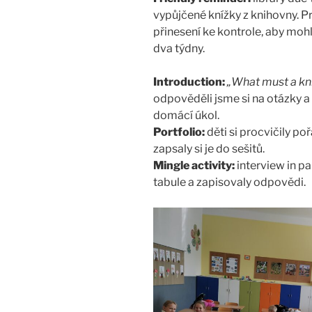
vypůjčené knížky z knihovny. P
přinesení ke kontrole, aby moh
dva týdny.
Introduction:
„What must a kn
odpověděli jsme si na otázky a
domácí úkol.
Portfolio:
děti si procvičily po
zapsaly si je do sešitů.
Mingle activity:
interview in pa
tabule a zapisovaly odpovědi.