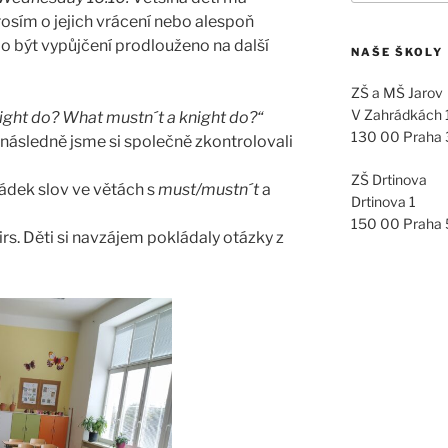
rosím o jejich vrácení nebo alespoň
lo být vypůjčení prodlouženo na další
NAŠE ŠKOLY
ZŠ a MŠ Jarov
V Zahrádkách
ight do? What mustn´t a knight do?“
130 00 Praha 
 následně jsme si společně zkontrolovali
ZŠ Drtinova
řádek slov ve větách s
must/mustn´t
a
Drtinova 1
150 00 Praha
irs. Děti si navzájem pokládaly otázky z