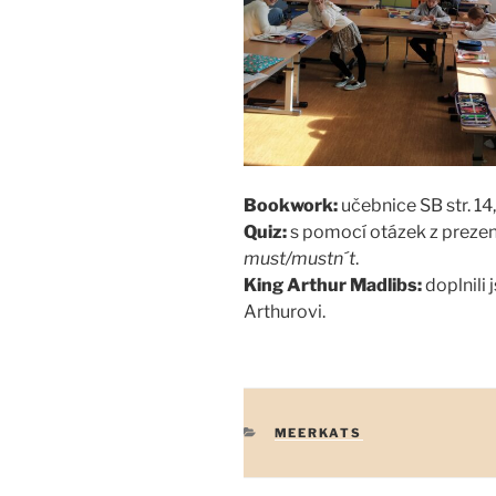
Bookwork:
učebnice SB str. 14, 
Quiz:
s pomocí otázek z prezent
must/mustn´t
.
King Arthur Madlibs:
doplnili 
Arthurovi.
RUBRIKY
MEERKATS