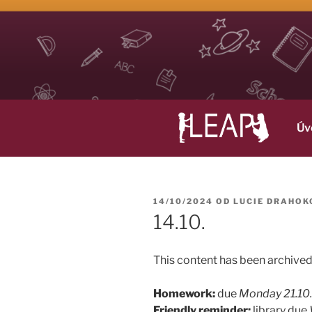
Přejít
k
obsahu
webu
LEAP
Life Long English Achievement Project
Úv
PUBLIKOVÁNO
14/10/2024
OD
LUCIE DRAHOK
14.10.
This content has been archived.
Homework:
due
Monday 21.10.
Friendly reminder:
library due