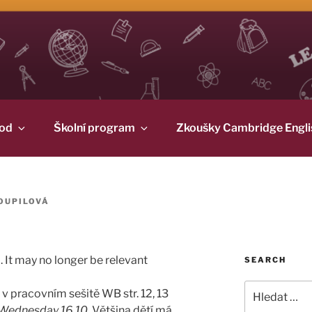
od
Školní program
Zkoušky Cambridge Engli
OUPILOVÁ
 It may no longer be relevant
SEARCH
Hledat:
v pracovním sešitě WB str. 12, 13
Wednesday 16.10.
Většina dětí má