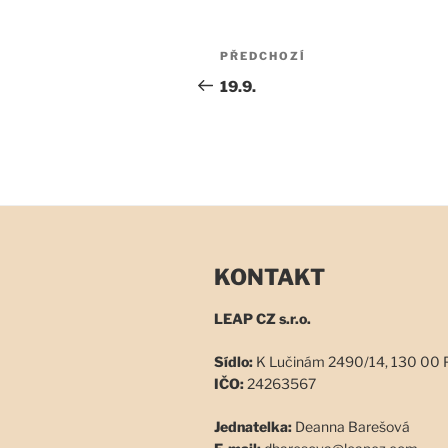
Navigace
Předchozí
PŘEDCHOZÍ
pro
příspěvek
19.9.
příspěvek
KONTAKT
LEAP CZ s.r.o.
Sídlo:
K Lučinám 2490/14, 130 00 
IČO:
24263567
Jednatelka:
Deanna Barešová