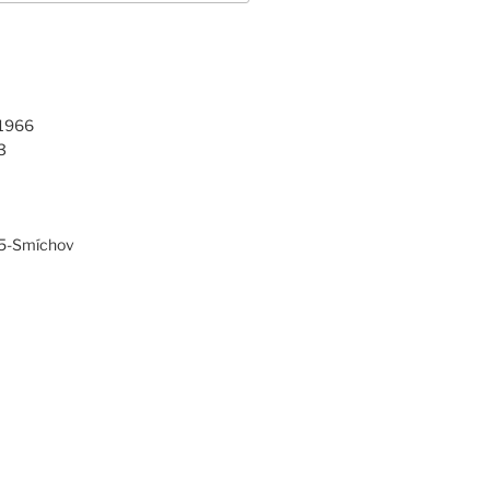
 1966
3
 5-Smíchov