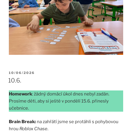
PUBLIKOVÁNO
10/06/2026
10.6.
Homework
: žádný domácí úkol dnes nebyl zadán.
Prosíme děti, aby si ještě v pondělí 15.6. přinesly
učebnice.
Brain Break:
na zahřátí jsme se protáhli s pohybovou
hrou
Roblox Chase
.