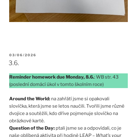
PUBLIKOVÁNO
03/06/2026
3.6.
Reminder homework due Monday, 8.6.
: WB str. 43
(poslední domácí úkol v tomto školním roce)
Around the World:
na zahřátí jsme si opakovali
slovíčka, která jsme se letos naučili. Tvořili jsme různé
dvojice a soutěžili, kdo dříve pojmenuje slovíčko na
obrázkové kartě.
Question of the Day:
ptali jsme se a odpovídali, co je
naše oblíbená aktivita při hodině LEAP –
What’s your