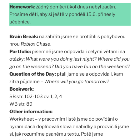
Homework
: žádný domácí úkol dnes nebyl zadán.
Prosíme děti, aby si ještě v pondělí 15.6. přinesly
učebnice.
Brain Break:
na zahřátí jsme se protáhli s pohybovou
hrou
Roblox Chase
.
Portfolio:
písemně jsme odpovídali celými větami na
otázky:
What were you doing last night? Where did you
go on the weekend? Did you have fun on the weekend?
Question of the Day:
ptali jsme se a odpovídali, kam
zítra půjdeme –
Where will you go tomorrow?
Bookwork:
SB str. 102-103 cv. 1, 2, 4
WB str. 89
Other information:
Worksheet
– v pracovním listě jsme do povídání o
pyramidách doplňovali slova z nabídky a procvičili jsme
si, jak rozumíme psanému textu. Poté jsme