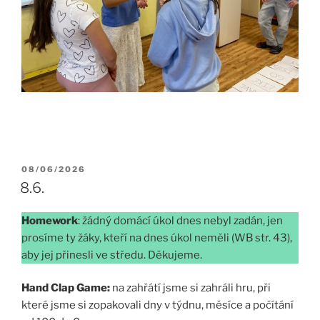
PUBLIKOVÁNO
08/06/2026
8.6.
Homework
: žádný domácí úkol dnes nebyl zadán, jen
prosíme ty žáky, kteří na dnes úkol neměli (WB str. 43),
aby jej přinesli ve středu. Děkujeme.
Hand Clap Game:
na zahřátí jsme si zahráli hru, při
které jsme si zopakovali dny v týdnu, měsíce a počítání