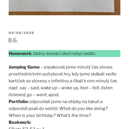
PUBLIKOVÁNO
09/06/2026
8.6.
Homework
: žádný domácí úkol nebyl zadán.
Jumping Game
– zopakovali jsme minulý čas sloves
prostřednictvím pohybové hry, kdy jsme skákali vedle
kartiček se slovesy v infinitivu a říkali k nim minulý čas
např.
say – said, wake up – woke up, feel – felt, listen
listened, go – went
, apod.
Portfolio:
odpovídali jsme na otázky na tabuli a
odpovědi psali do sešitů:
What do you like doing?
When is your birthday? What’s the time?
Bookwork: