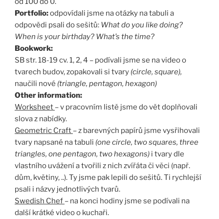
od 100 do 0.
Portfolio:
odpovídali jsme na otázky na tabuli a
odpovědi psali do sešitů:
What do you like doing?
When is your birthday? What’s the time?
Bookwork:
SB str. 18-19 cv. 1, 2, 4 – podívali jsme se na video o
tvarech budov, zopakovali si tvary
(circle, square),
naučili nové
(triangle, pentagon, hexagon)
Other information:
Worksheet
– v pracovním listě jsme do vět doplňovali
slova z nabídky.
Geometric Craft
– z barevných papírů jsme vysřihovali
tvary napsané na tabuli
(one circle, two squares, three
triangles, one pentagon, two hexagons)
i tvary dle
vlastního uvážení a tvořili z nich zvířáta či věci (např.
dům, květiny, ..). Ty jsme pak lepili do sešitů. Ti rychlejší
psali i názvy jednotlivých tvarů.
Swedish Chef
– na konci hodiny jsme se podívali na
další krátké video o kuchaři.