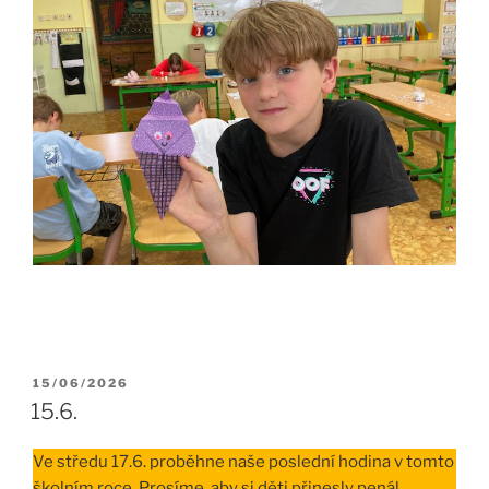
PUBLIKOVÁNO
15/06/2026
15.6.
Ve středu 17.6. proběhne naše poslední hodina v tomto
školním roce. Prosíme, aby si děti přinesly penál