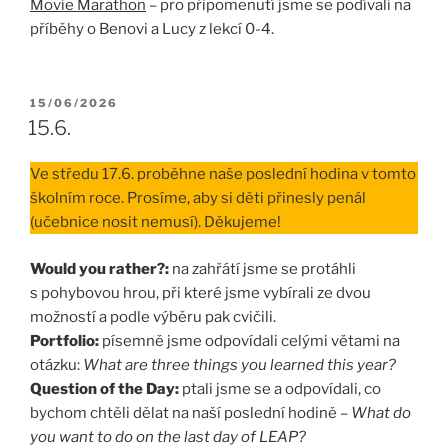
Movie Marathon
– pro připomenutí jsme se podívali na
příběhy o Benovi a Lucy z lekcí 0-4.
PUBLIKOVÁNO
15/06/2026
15.6.
Ve středu 17.6. proběhne naše poslední hodina v tomto
školním roce. Prosíme, aby si děti přinesly penál
(učebnice nosit nemusí). Děkujeme!
Would you rather?:
na zahřátí jsme se protáhli
s pohybovou hrou, při které jsme vybírali ze dvou
možností a podle výběru pak cvičili.
Portfolio:
písemně jsme odpovídali celými větami na
otázku:
What are three things you learned this year?
Question of the Day:
ptali jsme se a odpovídali, co
bychom chtěli dělat na naší poslední hodině –
What do
you want to do on the last day of LEAP?