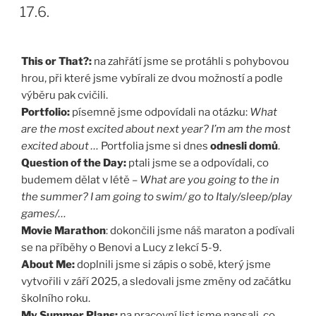
17.6.
This or That?:
na zahřátí jsme se protáhli s pohybovou
hrou, při které jsme vybírali ze dvou možností a podle
výběru pak cvičili.
Portfolio:
písemně jsme odpovídali na otázku:
What
are the most excited about next year?
I’m am the most
excited about …
Portfolia jsme si dnes
odnesli domů
.
Question of the Day:
ptali jsme se a odpovídali, co
budemem dělat v létě –
What are you going to the in
the summer? I am going to swim/ go to Italy/sleep/play
games/…
Movie Marathon
: dokončili jsme náš maraton a podívali
se na příběhy o Benovi a Lucy z lekcí 5-9.
About Me:
doplnili jsme si zápis o sobě, který jsme
vytvořili v září 2025, a sledovali jsme změny od začátku
školního roku.
My Summer Plans:
na pracovní list jsme napsali, co