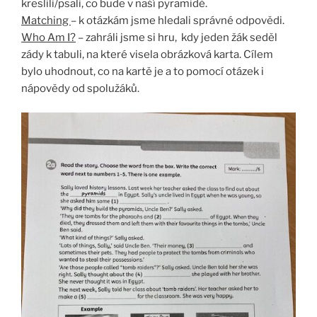
kreslili/psali, co bude v naší pyramidě.
Matching
– k otázkám jsme hledali správné odpovědi.
Who Am I?
– zahráli jsme si hru, kdy jeden žák seděl
zády k tabuli, na které visela obrázková karta. Cílem
bylo uhodnout, co na kartě je a to pomocí otázek i
nápovědy od spolužáků.