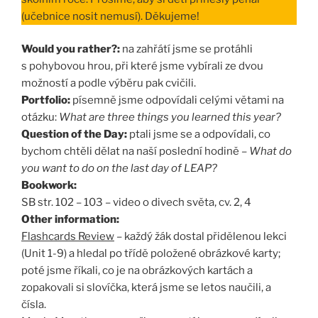
(učebnice nosit nemusí). Děkujeme!
Would you rather?:
na zahřátí jsme se protáhli
s pohybovou hrou, při které jsme vybírali ze dvou
možností a podle výběru pak cvičili.
Portfolio:
písemně jsme odpovídali celými větami na
otázku:
What are three things you learned this year?
Question of the Day:
ptali jsme se a odpovídali, co
bychom chtěli dělat na naší poslední hodině –
What do
you want to do on the last day of LEAP?
Bookwork:
SB str. 102 – 103 – video o divech světa, cv. 2, 4
Other information:
Flashcards Review
– každý žák dostal přidělenou lekci
(Unit 1-9) a hledal po třídě položené obrázkové karty;
poté jsme říkali, co je na obrázkových kartách a
zopakovali si slovíčka, která jsme se letos naučili, a
čísla.