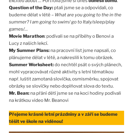
excited about …
Portfolia jsme si dnes
odnesli domů
.
Question of the Day:
ptali jsme se a odpovídali, co
budeme dělat v létě –
What are you going to the in the
summer? I am going to swim/ go to Italy/sleep/play
games/…
Movie Marathon
: podívali se na příběhy o Benovi a
Lucy z našich lekcí.
My Summer Plans:
na pracovní list jsme napsali, co
plánujeme dělat v létě, a nakreslili k tomu obrázek.
Summer Worksheet:
do nechtěl psát o svých plánech,
mohl vypracovávat různé aktivity s letní tématikou
např. luštit zamotaná slovíčka, osmisměrku, spojovat
obrázky se slovíčky nebo doplňovat slova do textu.
Mr. Bean:
na přání dětí jsme se na koci hodiny podívali
na krátkou video Mr. Beanovi
Přejeme krásné letní prázdniny a v září se budeme
těšit ve škole na viděnou!