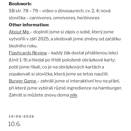
Bookwork:
SB str. 78 – 79 – video o dinosaurech, cv. 2, 4; nová
slovíčka –
carnivores, omnivores, herbivores
Other information:
About Me
– doplnili jsme si zápis o sobě, který jsme
vytvořili v září 2025, a sledovali jsme změny od začátku
školního roku.
Flashcards Review
– každý žák dostal přidělenou lekci
(Unit 1-9) a hledal po třídě položené obrázkové karty;
poté jsme říkali, co je na obrázkových kartách a
zopakovali si slovíčka, která jsme se letos naučili.
Burger Game
– zahráli jsme si interaktivní hru na přání,
při které jsme vybírali různé ingredience na hamburger.
Zahrát si můžete znovu doma
zde
.
PUBLIKOVÁNO
10/06/2026
10.6.