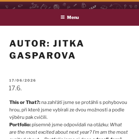
Přejít
LEAP
Life Long English Achievement Project
k
Menu
obsahu
webu
AUTOR:
JITKA
GASPAROVA
PUBLIKOVÁNO
17/06/2026
17.6.
This or That?:
na zahřátí jsme se protáhli s pohybovou
hrou, při které jsme vybírali ze dvou možností a podle
výběru pak cvičili.
Portfolio:
písemně jsme odpovídali na otázku:
What
are the most excited about next year?
I’m am the most