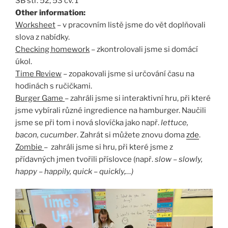
SB str. 52, 53 cv. 1
Other information:
Worksheet
– v pracovním listě jsme do vět doplňovali
slova z nabídky.
Checking homework
– zkontrolovali jsme si domácí
úkol.
Time Review
– zopakovali jsme si určování času na
hodinách s ručičkami.
Burger Game
– zahráli jsme si interaktivní hru, při které
jsme vybírali různé ingredience na hamburger. Naučili
jsme se při tom i nová slovíčka jako např.
lettuce,
bacon, cucumber
. Zahrát si můžete znovu doma
zde
.
Zombie
– zahráli jsme si hru, při které jsme z
přídavných jmen tvořili příslovce (např.
slow – slowly,
happy – happily, quick – quickly,…)