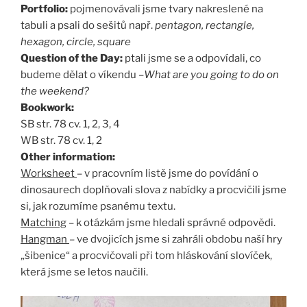
Portfolio:
pojmenovávali jsme tvary nakreslené na
tabuli a psali do sešitů např.
pentagon, rectangle,
hexagon, circle, square
Question of the Day:
ptali jsme se a odpovídali, co
budeme dělat o víkendu –
What are you going to do on
the weekend?
Bookwork:
SB str. 78 cv. 1, 2, 3, 4
WB str. 78 cv. 1, 2
Other information:
Worksheet
– v pracovním listě jsme do povídání o
dinosaurech doplňovali slova z nabídky a procvičili jsme
si, jak rozumíme psanému textu.
Matching
– k otázkám jsme hledali správné odpovědi.
Hangman
– ve dvojicích jsme si zahráli obdobu naší hry
„šibenice“ a procvičovali při tom hláskování slovíček,
která jsme se letos naučili.