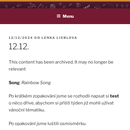
Přejít
LEAP
Life Long English Achievement Project
k
Menu
obsahu
webu
PUBLIKOVÁNO
12/12/2024
OD
LENKA LIEBLOVA
12.12.
This content has been archived. It may no longer be
relevant
Song
:
Rainbow Song
Po krátkém zopakování jsme se rozhodli napsat si
test
o něco dříve, abychom si příští týden již mohli užívat
vánoční tématiku.
Po opakování jsme luštili osmisměrku.