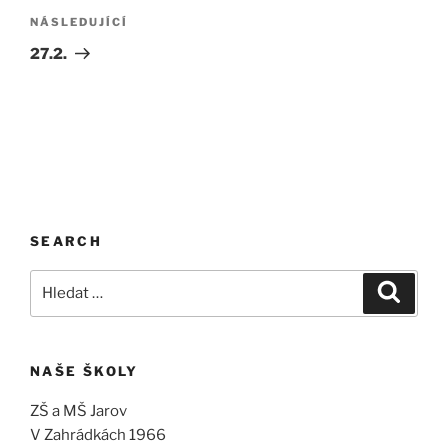
Následující
NÁSLEDUJÍCÍ
příspěvek
27.2.
SEARCH
Hledat:
Hledán
NAŠE ŠKOLY
ZŠ a MŠ Jarov
V Zahrádkách 1966