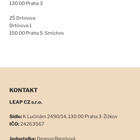
130 00 Praha 3
ZŠ Drtinova
Drtinova 1
150 00 Praha 5-Smíchov
KONTAKT
LEAP CZ s.r.o.
Sídlo:
K Lučinám 2490/14, 130 00 Praha 3-Žižkov
IČO:
24263567
Jednatelka:
Deanna Barešová