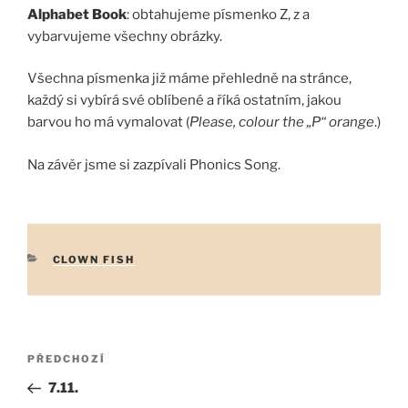
Alphabet Book
: obtahujeme písmenko Z, z a
vybarvujeme všechny obrázky.
Všechna písmenka již máme přehledně na stránce,
každý si vybírá své oblíbené a říká ostatním, jakou
barvou ho má vymalovat (
Please, colour the „P“ orange
.)
Na závěr jsme si zazpívali Phonics Song.
RUBRIKY
CLOWN FISH
Navigace
Předchozí
PŘEDCHOZÍ
pro
příspěvek
7.11.
příspěvek