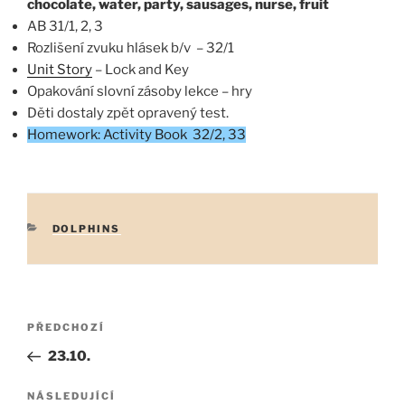
chocolate, water, party, sausages, nurse, fruit
AB 31/1, 2, 3
Rozlišení zvuku hlásek b/v – 32/1
Unit Story
– Lock and Key
Opakování slovní zásoby lekce – hry
Děti dostaly zpět opravený test.
Homework: Activity Book 32/2, 33
RUBRIKY
DOLPHINS
Navigace
Předchozí
PŘEDCHOZÍ
pro
příspěvek
23.10.
příspěvek
Následující
NÁSLEDUJÍCÍ