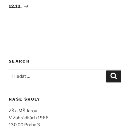
příspěvek
12.12.
SEARCH
Hledat:
Hledán
NAŠE ŠKOLY
ZŠ a MŠ Jarov
V Zahrádkách 1966
130 00 Praha 3