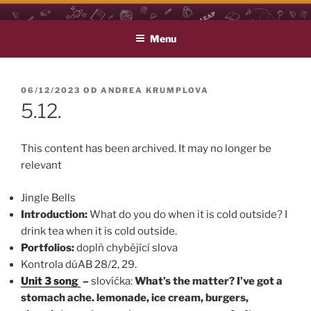
Přejít
LEAP
Life Long English Achievement Project
k
Menu
obsahu
webu
PUBLIKOVÁNO
06/12/2023
OD
ANDREA KRUMPLOVA
5.12.
This content has been archived. It may no longer be
relevant
Jingle Bells
Introduction:
What do you do when it is cold outside? I
drink tea when it is cold outside.
Portfolios:
doplň chybějící slova
Kontrola dúAB 28/2, 29.
Unit 3 song
–
slovíčka:
What’s the matter? I’ve got a
stomach ache.
lemonade, ice cream, burgers,