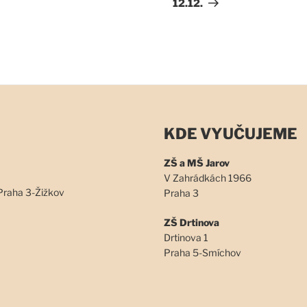
příspěvek
12.12.
KDE VYUČUJEME
ZŠ a MŠ Jarov
V Zahrádkách 1966
Praha 3-Žižkov
Praha 3
ZŠ Drtinova
Drtinova 1
Praha 5-Smíchov