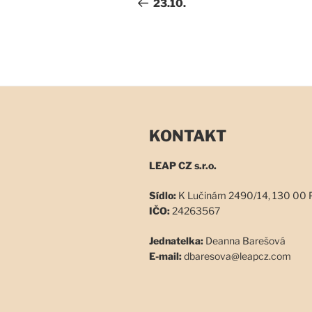
pro
příspěvek
23.10.
příspěvek
KONTAKT
LEAP CZ s.r.o.
Sídlo:
K Lučinám 2490/14, 130 00 
IČO:
24263567
Jednatelka:
Deanna Barešová
E-mail:
dbaresova@leapcz.com