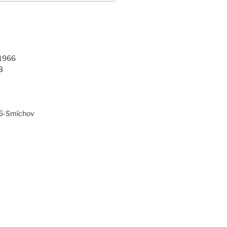
 1966
3
 5-Smíchov