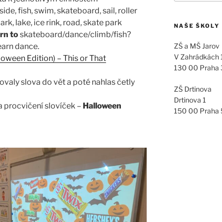
tside, fish, swim, skateboard, sail, roller
ark, lake, ice rink, road, skate park
NAŠE ŠKOLY
rn to
skateboard/dance/climb/fish?
earn dance.
ZŠ a MŠ Jarov
V Zahrádkách
loween Edition) – This or That
130 00 Praha 
valy slova do vět a poté nahlas četly
ZŠ Drtinova
Drtinova 1
a procvičení slovíček –
Halloween
150 00 Praha