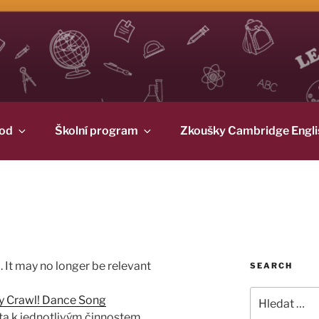
od
Školní program
Zkoušky Cambridge Engli
 It may no longer be relevant
SEARCH
Hledat:
y Crawl! Dance Song
sta k jednotlivým činnostem