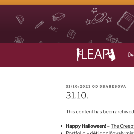
Přejít
k
obsahu
webu
LEAP
Life Long English Achievement Project
Úv
PUBLIKOVÁNO
31/10/2023
OD
DBARESOVA
31.10.
This content has been archived.
Happy Halloween!
–
The Creep
Portfolio
– děti doplňovaly mí