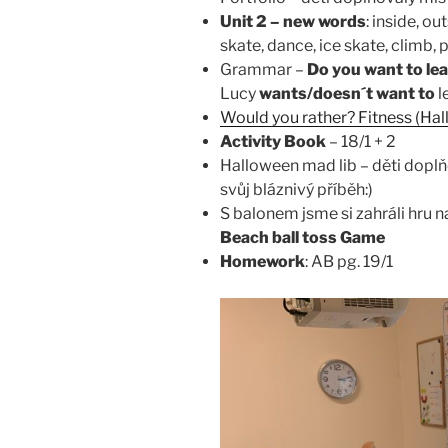
Unit 2 – new words
: inside, ou
skate, dance, ice skate, climb, p
Grammar –
Do you want to lea
Lucy
wants/doesn´t want
to
l
Would you rather? Fitness (Hal
Activity Book
– 18/1 + 2
Halloween mad lib – děti doplňo
svůj bláznivý příběh:)
S balonem jsme si zahráli hru n
Beach ball toss Game
Homework
: AB pg. 19/1