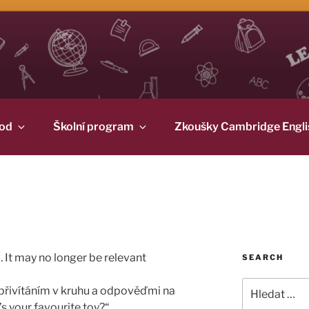
od
Školní program
Zkoušky Cambridge Engli
 It may no longer be relevant
SEARCH
Hledat:
přivítáním v kruhu a odpověďmi na
s your favourite toy?“