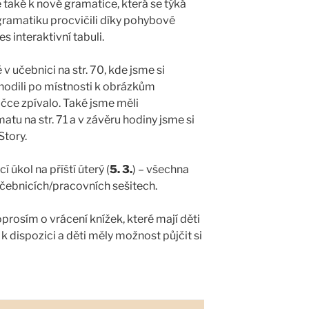
 také k nové gramatice, která se týká
 gramatiku procvičili díky pohybové
es interaktivní tabuli.
v učebnici na str. 70, kde jsme si
chodili po místnosti k obrázkům
ničce zpívalo. Také jsme měli
tu na str. 71 a v závěru hodiny jsme si
Story.
 úkol na příští úterý (
5. 3.
) – všechna
učebnicích/pracovních sešitech.
prosím o vrácení knížek, které mají děti
 k dispozici a děti měly možnost půjčit si