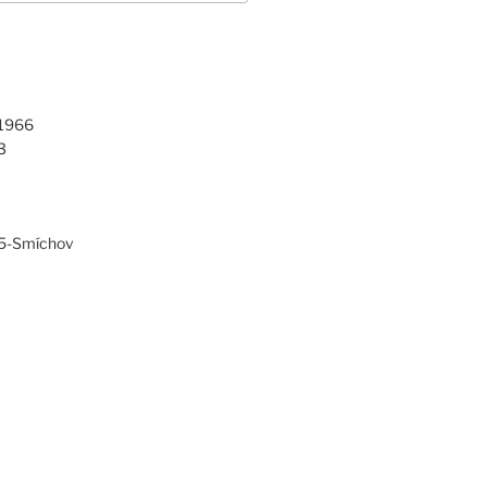
 1966
3
 5-Smíchov