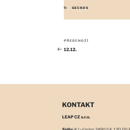
RUBRIKY
GECKOS
Navigace
Předchozí
PŘEDCHOZÍ
pro
příspěvek
12.12.
příspěvek
KONTAKT
LEAP CZ s.r.o.
Sídlo:
K Lučinám 2490/14, 130 00 