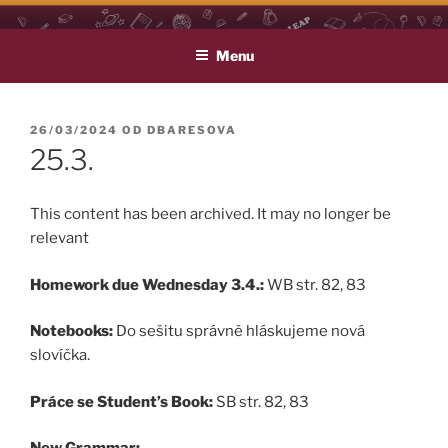
Přejít
LEAP
Life Long English Achievement Project
k
Menu
obsahu
webu
PUBLIKOVÁNO
26/03/2024
OD
DBARESOVA
25.3.
This content has been archived. It may no longer be
relevant
Homework due Wednesday 3.4.:
WB str. 82, 83
Notebooks:
Do sešitu správně hláskujeme nová
slovíčka.
Práce se Student’s Book:
SB str. 82, 83