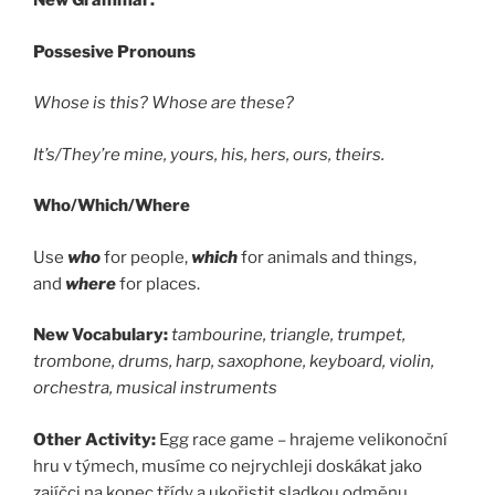
New Grammar:
Possesive Pronouns
Whose is this?
Whose are these?
It’s/They’re mine, yours, his, hers, ours, theirs.
Who/Which/Where
Use
who
for people,
which
for animals and things,
and
where
for places.
New Vocabulary:
tambourine, triangle, trumpet,
trombone, drums, harp, saxophone, keyboard, violin,
orchestra, musical instruments
Other Activity:
Egg race game – hrajeme velikonoční
hru v týmech, musíme co nejrychleji doskákat jako
zajíčci na konec třídy a ukořistit sladkou odměnu