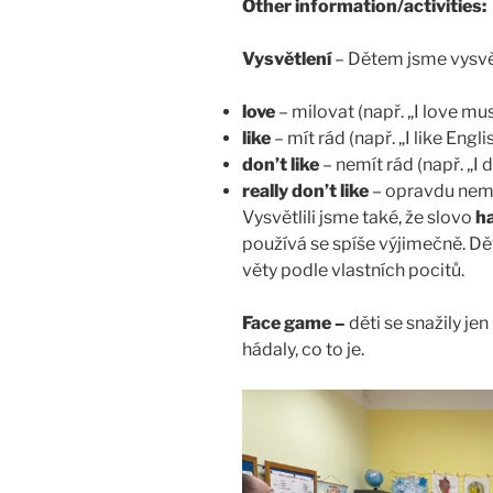
Other information/activities:
Vysvětlení
– Dětem jsme vysvětl
love
– milovat (např. „I love mus
like
– mít rád (např. „I like Englis
don’t like
– nemít rád (např. „I d
really don’t like
– opravdu nemít 
Vysvětlili jsme také, že slovo
h
používá se spíše výjimečně. Dět
věty podle vlastních pocitů.
Face game –
děti se snažily je
hádaly, co to je.