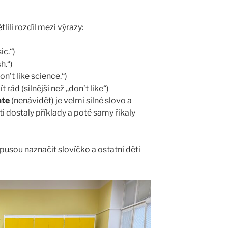
ili rozdíl mezi výrazy:
ic.“)
h.“)
on’t like science.“)
rád (silnější než „don’t like“)
ate
(nenávidět) je velmi silné slovo a
i dostaly příklady a poté samy říkaly
n pusou naznačit slovíčko a ostatní děti