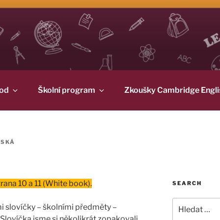
od
Školní program
Zkoušky Cambridge Engli
VSKÁ
rana 10 a 11 (White book).
SEARCH
Hledat:
i slovíčky – školními předměty –
lovíčka jsme si několikrát zopakovali