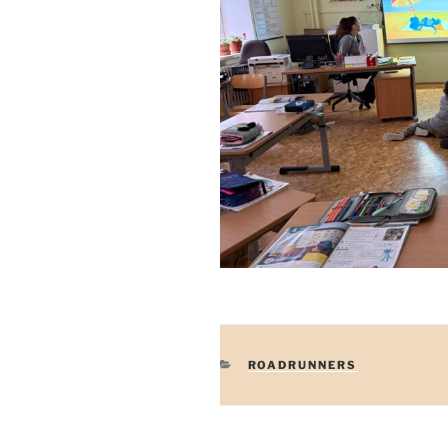
RUBRIKY
ROADRUNNERS