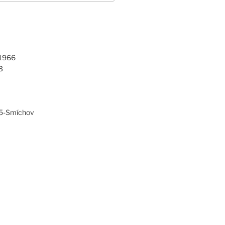
 1966
3
 5-Smíchov