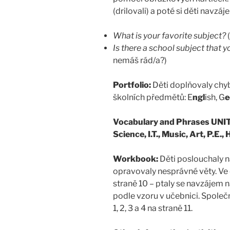
(drilovali) a poté si děti navzá
What is your favorite subject?
(
Is there a school subject that y
nemáš rád/a?)
Portfolio:
Děti doplňovaly chy
školních předmětů: E
ngl
ish, G
e
Vocabulary and Phrases UNIT
Science, I.T., Music, Art, P.E.,
Workbook:
Děti poslouchaly n
opravovaly nesprávné věty. Ve 
straně 10 – ptaly se navzájem 
podle vzoru v učebnici. Společn
1, 2, 3 a 4 na straně 11.