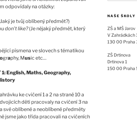
jem odpovídaly na otázky:
NAŠE ŠKOLY
Jaký je tvůj oblíbený předmět?)
ou don’t like?
(Je nějaký předmět, který
ZŠ a MŠ Jarov
V Zahrádkách
130 00 Praha 
bějící písmena ve slovech s tématikou
ZŠ Drtinova
o
gr
a
phy, M
us
ic etc…
Drtinova 1
150 00 Praha
 1:
English, Maths, Geography,
 History
ahrávku ke cvičení 1 a 2 na straně 10 a
dvojicích děti pracovaly na cvičení 3 na
na své oblíbené a neoblíbené předměty
ě jsme jako třída pracovali na cvičeních