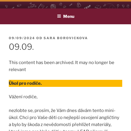
Přejít
LEAP
Life Long English Achievement Project
k
Menu
obsahu
webu
PUBLIKOVÁNO
09/09/2024
OD
SARA BOROVICKOVA
09.09.
This content has been archived. It may no longer be
relevant
Úkol pro rodiče.
Vážení rodiče,
nezlobte se, prosím, že Vám dnes dávám tento mini-
úkol. Chci pro Vaše děti co nejlepší osvojení angličtiny
a bylo by škoda z nevědomosti přehlížet materiály,