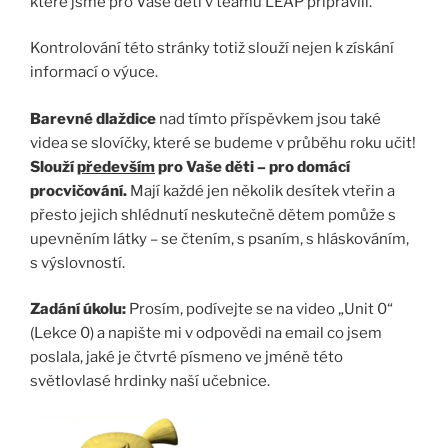
které jsme pro Vaše děti v teamu LEAP připravili.
Kontrolování této stránky totiž slouží nejen k získání
informací o výuce.
Barevné dlaždice
nad tímto příspěvkem jsou také
videa se slovíčky, které se budeme v průběhu roku učit!
Slouží
především
pro Vaše děti – pro domácí
procvičování.
Mají každé jen několik desítek vteřin a
přesto jejich shlédnutí neskutečně dětem pomůže s
upevněním látky – se čtením, s psaním, s hláskováním,
s výslovností.
Zadání úkolu:
Prosím, podívejte se na video „Unit 0“
(Lekce 0) a napište mi v odpovědi na email co jsem
poslala, jaké je čtvrté písmeno ve jméně této
světlovlasé hrdinky naší učebnice.