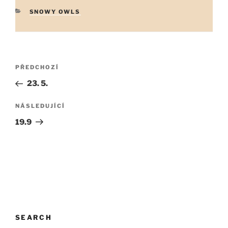
RUBRIKY
SNOWY OWLS
Navigace
Předchozí
PŘEDCHOZÍ
pro
příspěvek
23. 5.
příspěvek
Následující
NÁSLEDUJÍCÍ
příspěvek
19.9
SEARCH